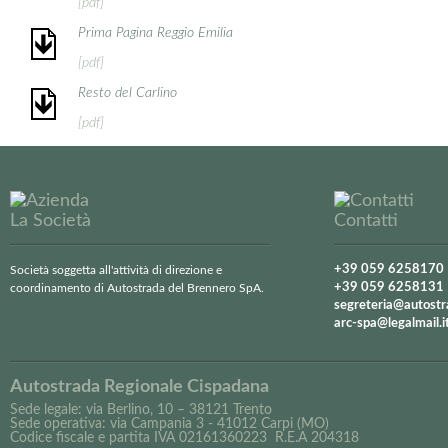
[pdf]
Prima Pagina Reggio Emilia
[pdf]
Resto del Carlino
[pdf]
La Società
Contatti
+39 059 6258170
Società soggetta all'attività di direzione e
+39 059 6258131
coordinamento di Autostrada del Brennero SpA.
segreteria@autostr
arc-spa@legalmail.i
Autostrada Regionale Cispadana
Sede legale: via Berlino, 10 – 38121 Trento
Sede operativa: via Campania 3 - 41012 Carpi (MO)
Codice fiscale e partita IVA 02161360223 R.E.A 204318